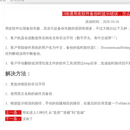
t3南通用友软件备份时提示错误，怎
添加时间：2020-10-16
用友软件出现备份失败，其实引起备份失败的原因有很多，不过大致分以下几种
1、客户机器名或数据库实例名含有非法字符（数字开头、有中文或带“-”）
2、客户登陆操作系统的用户名为中文，备份的临时路径是C： DocumentsandSet
径判断错误而中断备份。
3、客户手动删除或清理垃圾文件的软件工具清理过temp目录，造成临时路径找不
解决方法：
1、更改掉相应的非法字符
2、使用英文名称的操作员备份
3、根据提示错误的路径，手动的创建相应的路径，在最后的目录里建一个ufdata.
上一条：
用友进入3.0时代 从“造房”“造楼”到“造城”
下一条：
没有了