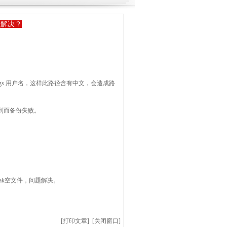
么解决？
：
tings 用户名，这样此路径含有中文，会造成路
到而备份失败。
bak空文件，问题解决。
[
打印文章
] [
关闭窗口
]