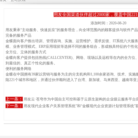
用友全国渠道伙伴超过2000家，覆盖中国22
添加时间：2020-08-20
用友秉承“主动服务、快速反应”的服务理念，向全球范围内的顾客提供与软件产
完备的服务产品
金蝶面向客户推出培训、管理咨询、实施、运营维护、需求反馈、IT系统六大服
模、业务管理模式、ERP应用现状等选择不同的服务组合，形成独具特征的个性
全方位、立体的服务方式
金蝶向客户提供包括热线(CALLCENTER)、网络、现场以及远程等在内的全方
到最佳的、真正个性化的服务。
便利的服务网络
金蝶在中国拥有39家以营销与服务为主的分支机构和1,100余家咨询、技术、实
陆221个城市和地区，并通过伙伴顺利进入了台湾、新加坡、马来西亚、越南等亚
上一条：
用友云·苍穹作为中国自主可控和基于云原生架构的企业级云服务平台
下一条：
用友现代企业客户关系管理系统”和“金蝶现代企业资源计划管理系统”